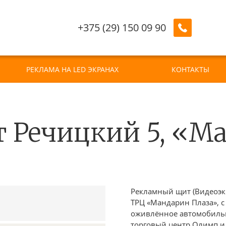
+375 (29) 150 09 90
РЕКЛАМА НА LED ЭКРАНАХ
КОНТАКТЫ
т Речицкий 5, «М
Рекламный щит (Видеоэкр
ТРЦ «Мандарин Плаза», 
оживлённое автомобильн
торговый центр Олимп и 