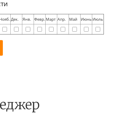
СТИ
Нояб.
Дек.
Янв.
Февр.
Март
Апр.
Май
Июнь
Июль
неджер