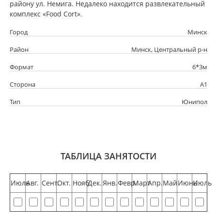
району ул. Немига. Недалеко находится развлекательный
комплекс «Food Cort».
Город
Минск
Район
Минск, Центральный р-н
Формат
6*3м
Сторона
А1
Тип
Юнипол
ТАБЛИЦА ЗАНЯТОСТИ
Июль
Авг.
Сент.
Окт.
Нояб.
Дек.
Янв.
Февр.
Март
Апр.
Май
Июнь
Июль