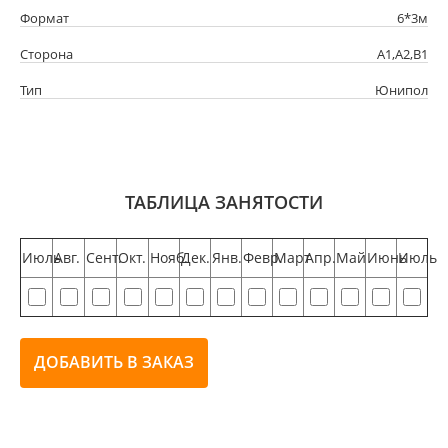
Формат
6*3м
Сторона
А1,А2,В1
Тип
Юнипол
ТАБЛИЦА ЗАНЯТОСТИ
Июль
Авг.
Сент.
Окт.
Нояб.
Дек.
Янв.
Февр.
Март
Апр.
Май
Июнь
Июль
ДОБАВИТЬ В ЗАКАЗ